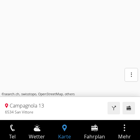
©
search.ch
,
swisstopo
,
OpenStreetMap
,
others
Campagnola 13
6534 San Vittore
Tel
Wetter
Karte
Fahrplan
Mehr