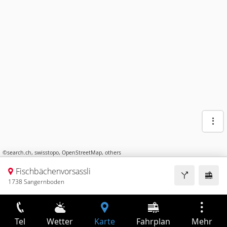
©
search.ch
,
swisstopo
,
OpenStreetMap
,
others
Fischbächenvorsassli
1738 Sangernboden
Tel
Wetter
Karte
Fahrplan
Mehr