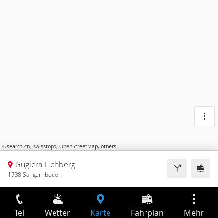
©
search.ch
,
swisstopo
,
OpenStreetMap
,
others
Guglera Hohberg
1738 Sangernboden
Tel
Wetter
Karte
Fahrplan
Mehr