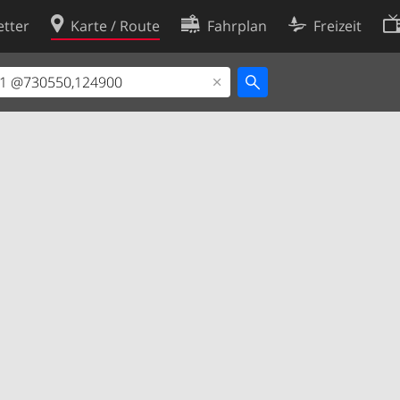
tter
Karte / Route
Fahrplan
Freizeit
Cookie-Richtlinie
ingungen
Cookie-Einstellungen
rklärung
Entwickler