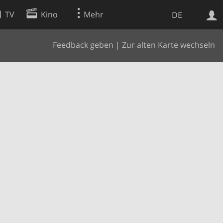
TV
Kino
Mehr
DE
Feedback geben
|
Zur alten Karte wechseln
Websuche
Apps