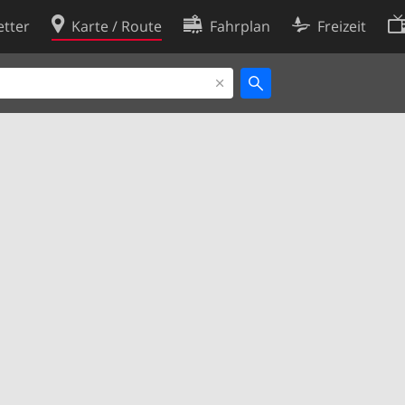
tter
Karte / Route
Fahrplan
Freizeit
Cookie-Richtlinie
ingungen
Cookie-Einstellungen
rklärung
Entwickler