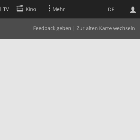
TV
Kino
Mehr
DE
Feedback geben
|
Zur alten Karte wechseln
Websuche
Apps