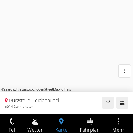
©
search.ch
,
swisstopo
,
OpenStreetMap
,
others
Burgstelle Heidenhübel
5614 Sarmenstorf
Tel
Wetter
Karte
Fahrplan
Mehr