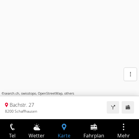
©
search.ch
,
swisstopo
,
OpenStreetMap
,
others
Bachstr. 27
8200 Schaffhausen
Tel
Wetter
Karte
Fahrplan
Mehr