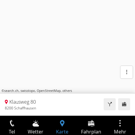
©
search.ch
,
swisstopo
,
OpenStreetMap
,
others
Klausweg 80
8200 Schaffhausen
Tel
Wetter
Karte
Fahrplan
Mehr