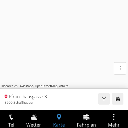
©
search.ch
,
swisstopo
,
OpenStreetMap
,
others
Pfrundhausgasse 3
8200 Schaffhausen
Tel
Wetter
Karte
Fahrplan
Mehr