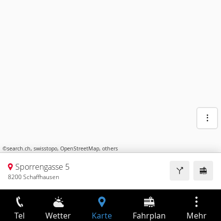
©
search.ch
,
swisstopo
,
OpenStreetMap
,
others
Sporrengasse 5
8200 Schaffhausen
Tel
Wetter
Karte
Fahrplan
Mehr