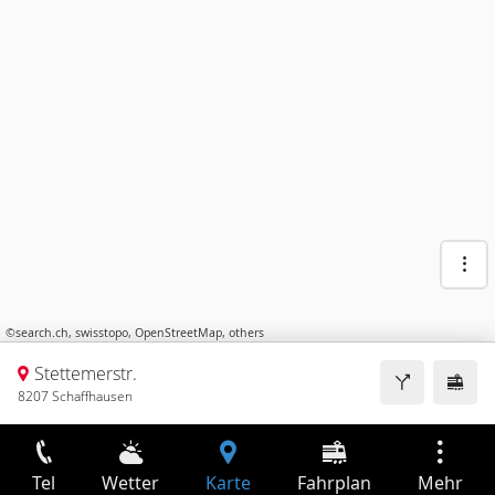
©
search.ch
,
swisstopo
,
OpenStreetMap
,
others
Stettemerstr.
8207 Schaffhausen
Tel
Wetter
Karte
Fahrplan
Mehr