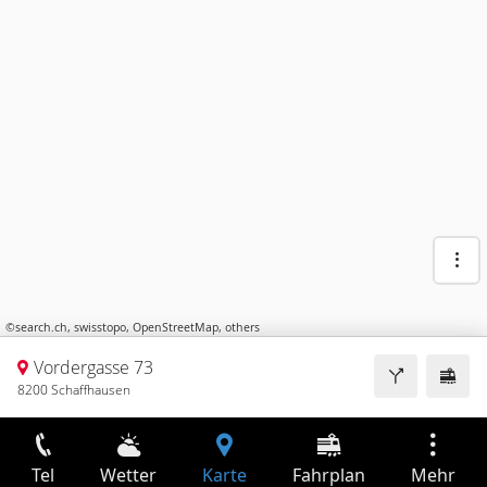
©
search.ch
,
swisstopo
,
OpenStreetMap
,
others
Vordergasse 73
8200 Schaffhausen
Tel
Wetter
Karte
Fahrplan
Mehr