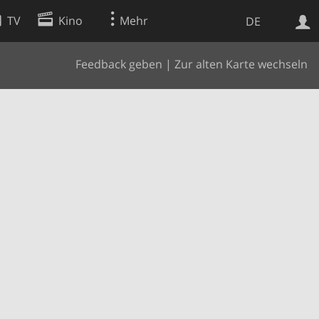
TV
Kino
Mehr
DE
Feedback geben
|
Zur alten Karte wechseln
Websuche
Apps