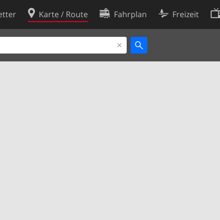
tter
Karte / Route
Fahrplan
Freizeit
Cookie-Richtlinie
ingungen
Cookie-Einstellungen
rklärung
Entwickler