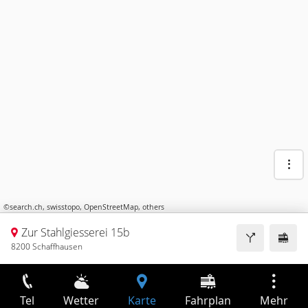
©
search.ch
,
swisstopo
,
OpenStreetMap
,
others
Zur Stahlgiesserei 15b
8200 Schaffhausen
Tel
Wetter
Karte
Fahrplan
Mehr