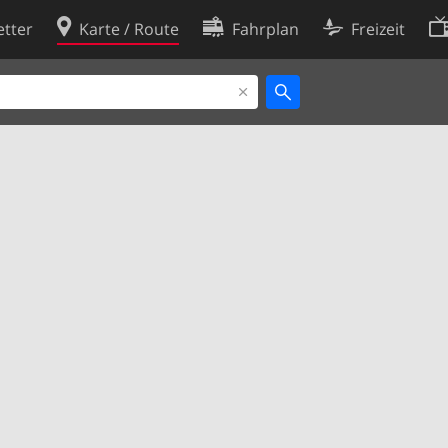
tter
Karte / Route
Fahrplan
Freizeit
Cookie-Richtlinie
ingungen
Cookie-Einstellungen
rklärung
Entwickler