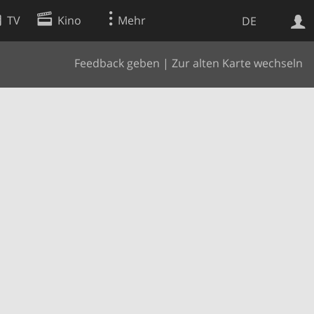
TV
Kino
Mehr
DE
Feedback geben
|
Zur alten Karte wechseln
Websuche
Apps