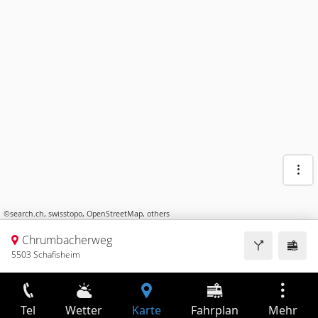
©
search.ch
,
swisstopo
,
OpenStreetMap
,
others
Chrumbacherweg
5503 Schafisheim
Tel
Wetter
Karte
Fahrplan
Mehr