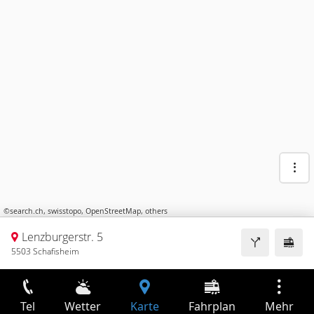
©
search.ch
,
swisstopo
,
OpenStreetMap
,
others
Lenzburgerstr. 5
5503 Schafisheim
Tel
Wetter
Karte
Fahrplan
Mehr