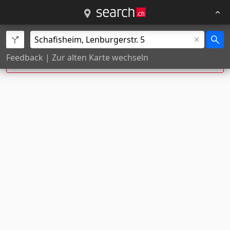
Die Eingabe wurde zu
Lenzburgerstr. 5,
Feedback
|
Zur alten Karte wechseln
Schafisheim
korrigiert.