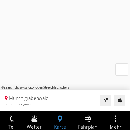
©
search.ch
,
swisstopo
,
OpenStreetMap
,
others
Münchigrabenwald
6197 Schangnau
Tel
Wetter
Karte
Fahrplan
Mehr