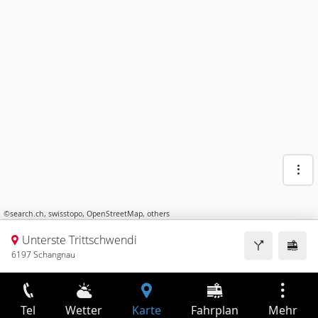
©
search.ch
,
swisstopo
,
OpenStreetMap
,
others
Unterste Trittschwendi
6197 Schangnau
Tel
Wetter
Karte
Fahrplan
Mehr