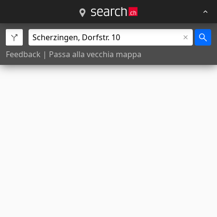
Feedback
|
Passa alla vecchia mappa