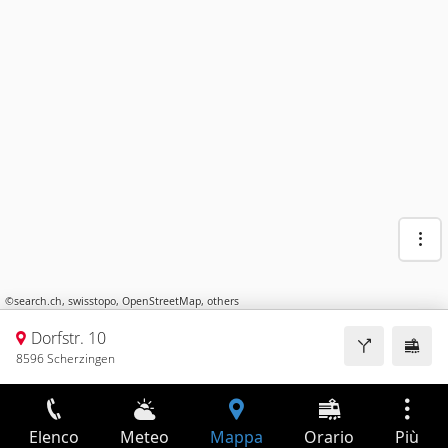
©
search.ch
,
swisstopo
,
OpenStreetMap
,
others
Dorfstr. 10
8596 Scherzingen
Elenco
Meteo
Mappa
Orario
Più