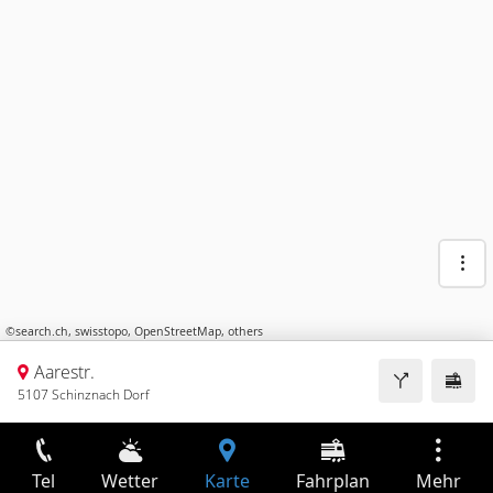
©
search.ch
,
swisstopo
,
OpenStreetMap
,
others
Aarestr.
5107 Schinznach Dorf
Tel
Wetter
Karte
Fahrplan
Mehr