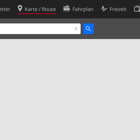
tter
Karte / Route
Fahrplan
Freizeit
Cookie-Richtlinie
ingungen
Cookie-Einstellungen
rklärung
Entwickler