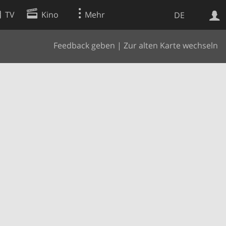
TV
Kino
Mehr
DE
Feedback geben
|
Zur alten Karte wechseln
Websuche
Apps