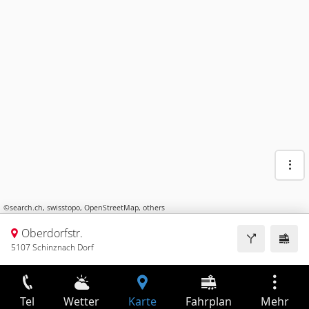
©
search.ch
,
swisstopo
,
OpenStreetMap
,
others
Oberdorfstr.
5107 Schinznach Dorf
Tel
Wetter
Karte
Fahrplan
Mehr