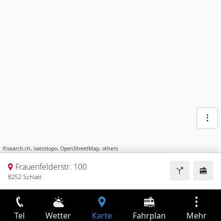
©
search.ch
,
swisstopo
,
OpenStreetMap
,
others
Frauenfelderstr. 100
8252 Schlatt
Tel
Wetter
Karte
Fahrplan
Mehr