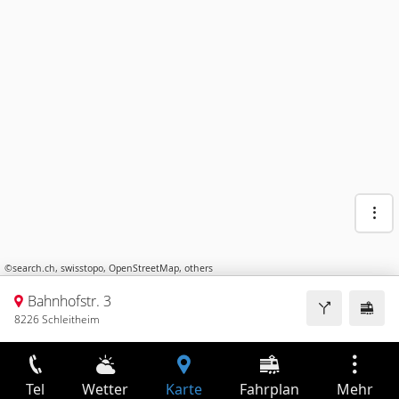
©
search.ch
,
swisstopo
,
OpenStreetMap
,
others
Bahnhofstr. 3
8226 Schleitheim
Tel
Wetter
Karte
Fahrplan
Mehr