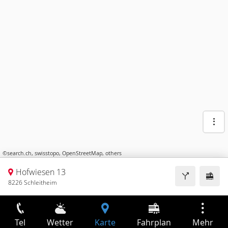
©
search.ch
,
swisstopo
,
OpenStreetMap
,
others
Hofwiesen 13
8226 Schleitheim
Tel
Wetter
Karte
Fahrplan
Mehr