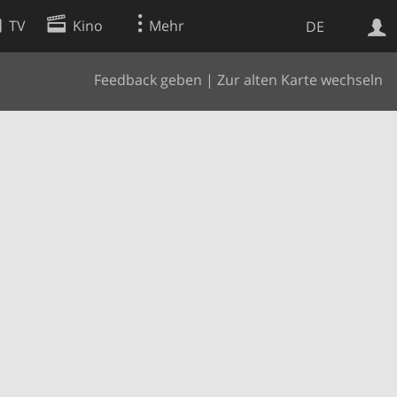
TV
Kino
Mehr
DE
Feedback geben
|
Zur alten Karte wechseln
Websuche
Apps