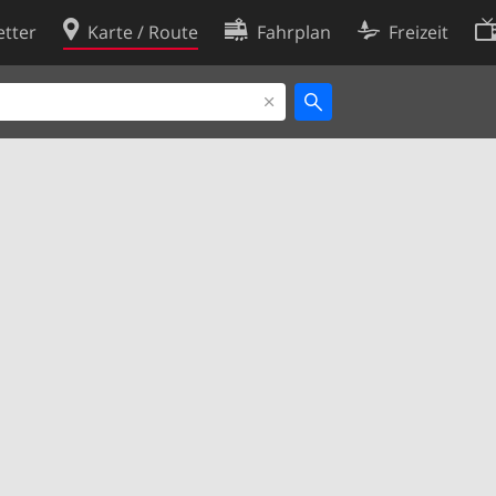
tter
Karte / Route
Fahrplan
Freizeit
Cookie-Richtlinie
ingungen
Cookie-Einstellungen
rklärung
Entwickler