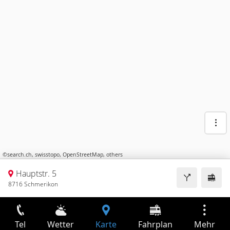
©
search.ch
,
swisstopo
,
OpenStreetMap
,
others
Hauptstr. 5
8716 Schmerikon
Tel
Wetter
Karte
Fahrplan
Mehr