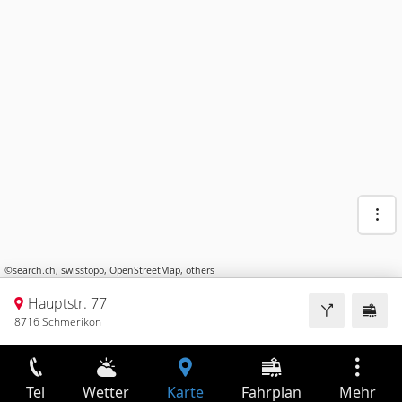
©
search.ch
,
swisstopo
,
OpenStreetMap
,
others
Hauptstr. 77
8716 Schmerikon
Tel
Wetter
Karte
Fahrplan
Mehr