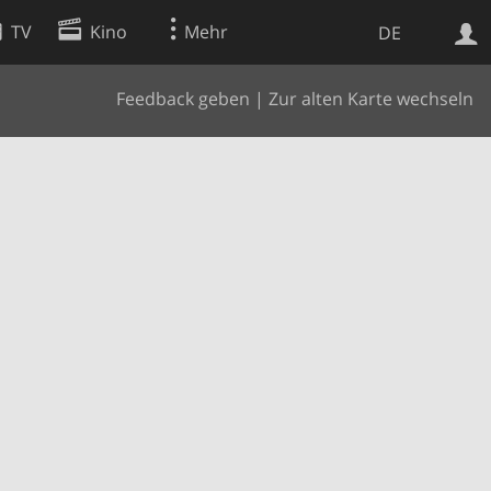
TV
Kino
Mehr
DE
Feedback geben
|
Zur alten Karte wechseln
Websuche
Apps