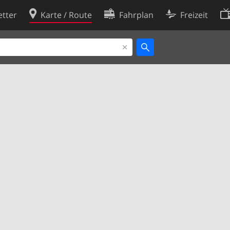
tter
Karte / Route
Fahrplan
Freizeit
Cookie-Richtlinie
ingungen
Cookie-Einstellungen
rklärung
Entwickler