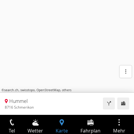
©
search.ch
,
swisstopo
,
OpenStreetMap
,
others
Hummel
8716 Schmerikon
Tel
Wetter
Karte
Fahrplan
Mehr