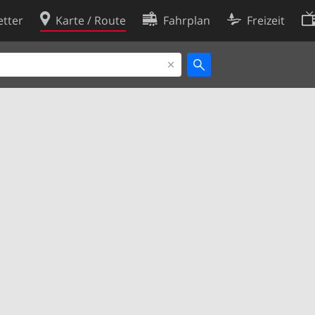
tter
Karte / Route
Fahrplan
Freizeit
Cookie-Richtlinie
ingungen
Cookie-Einstellungen
rklärung
Entwickler