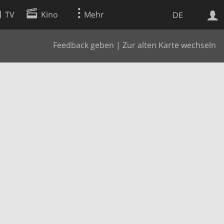
TV
Kino
Mehr
DE
Feedback geben
|
Zur alten Karte wechseln
Websuche
Apps