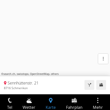
©
search.ch
,
swisstopo
,
OpenStreetMap
,
others
Sennhüttenstr. 21
8716 Schmerikon
Tel
Wetter
Karte
Fahrplan
Mehr