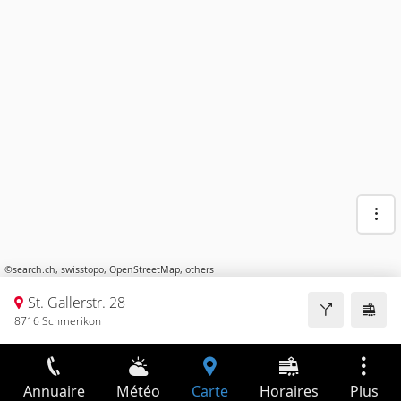
©
search.ch
,
swisstopo
,
OpenStreetMap
,
others
St. Gallerstr. 28
8716 Schmerikon
Annuaire
Météo
Carte
Horaires
Plus