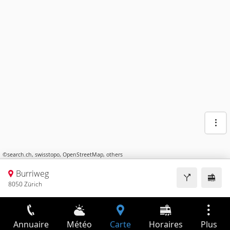
©
search.ch
,
swisstopo
,
OpenStreetMap
,
others
Burriweg
8050 Zürich
Annuaire
Météo
Carte
Horaires
Plus