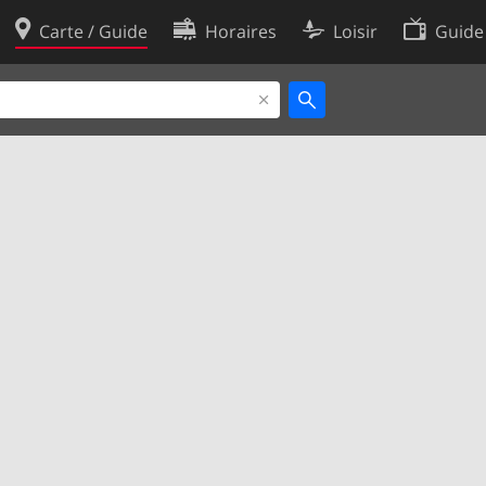
Carte / Guide
Horaires
Loisir
Guide
Politique en matière de cooki
utilisation
Préférences de cookies
des données
Développeurs