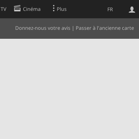
 TV
Cinéma
Plus
FR
Donnez-nous votre avis
|
Passer à l'ancienne carte
es
Web
Apps