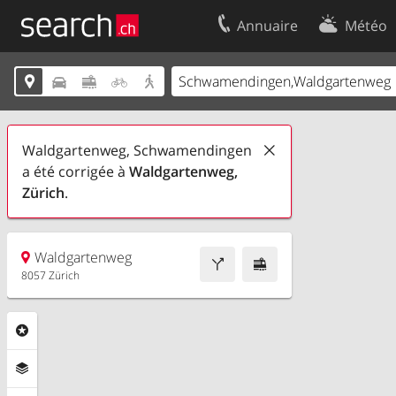
Annuaire
Météo
Votre inscription
Contact





Centre clients
Conditions d’
Mentions Légales
Protection 
Waldgartenweg, Schwamendingen
a été corrigée à
Waldgartenweg,
Zürich
.
Waldgartenweg
8057 Zürich
Rubriques
Couches