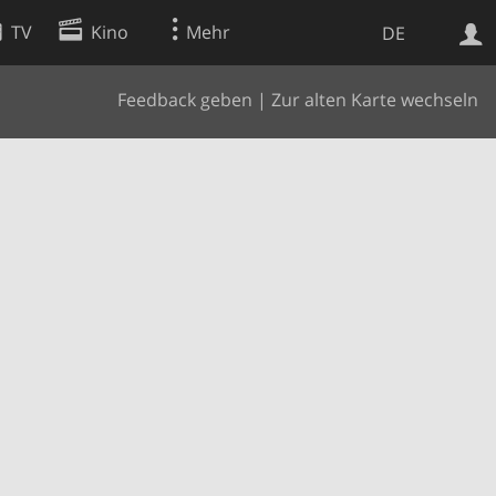
TV
Kino
Mehr
DE
Feedback geben
|
Zur alten Karte wechseln
Websuche
Apps