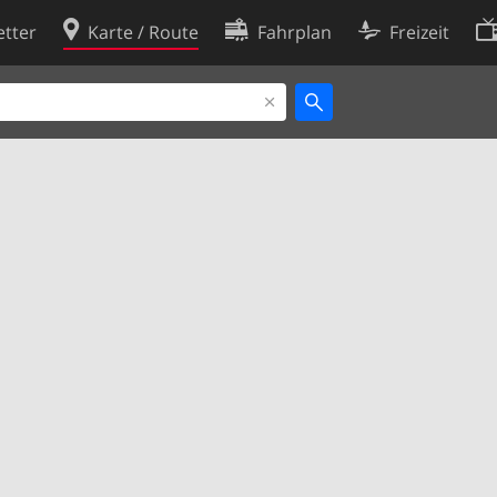
tter
Karte / Route
Fahrplan
Freizeit
Cookie-Richtlinie
ingungen
Cookie-Einstellungen
rklärung
Entwickler