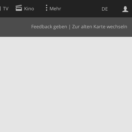
TV
Kino
Mehr
DE
Feedback geben
|
Zur alten Karte wechseln
Websuche
Apps