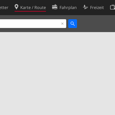
tter
Karte / Route
Fahrplan
Freizeit
Cookie-Richtlinie
ingungen
Cookie-Einstellungen
rklärung
Entwickler