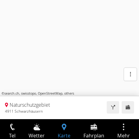
©
search.ch
,
swisstopo
,
OpenStreetMap
,
others
Naturschutzgebiet
4911 Schwarzhäusern
Tel
Wetter
Karte
Fahrplan
Mehr