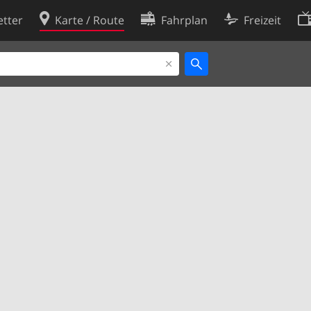
tter
Karte / Route
Fahrplan
Freizeit
Cookie-Richtlinie
ingungen
Cookie-Einstellungen
rklärung
Entwickler