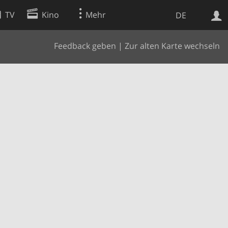
TV
Kino
Mehr
DE
Feedback geben
|
Zur alten Karte wechseln
Websuche
Apps