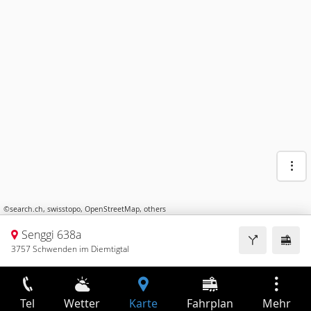
©
search.ch
,
swisstopo
,
OpenStreetMap
,
others
Senggi 638a
3757 Schwenden im Diemtigtal
Tel
Wetter
Karte
Fahrplan
Mehr