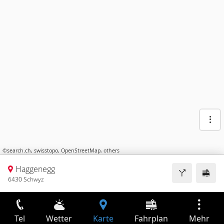
©
search.ch
,
swisstopo
,
OpenStreetMap
,
others
Haggenegg
6430 Schwyz
Tel
Wetter
Karte
Fahrplan
Mehr