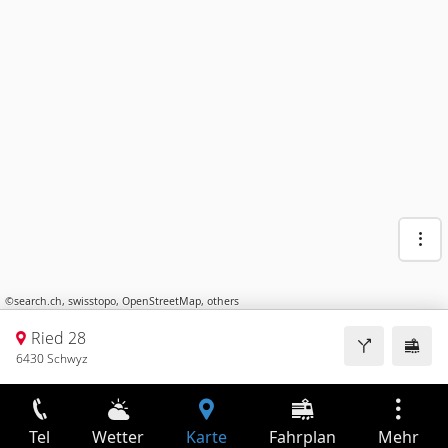
©
search.ch
,
swisstopo
,
OpenStreetMap
,
others
Ried 28
6430 Schwyz
Tel
Wetter
Karte
Fahrplan
Mehr