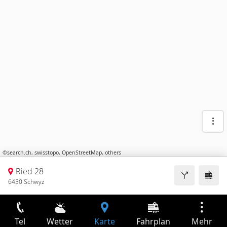
©
search.ch
,
swisstopo
,
OpenStreetMap
,
others
Ried 28
6430 Schwyz
Tel
Wetter
Karte
Fahrplan
Mehr