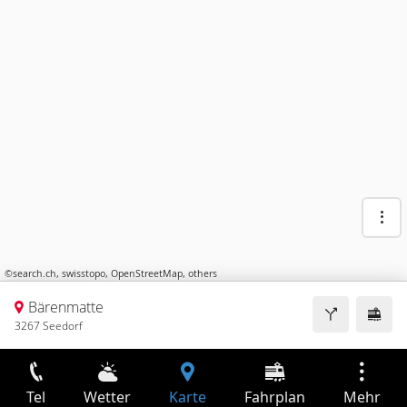
©
search.ch
,
swisstopo
,
OpenStreetMap
,
others
Bärenmatte
3267 Seedorf
Tel
Wetter
Karte
Fahrplan
Mehr