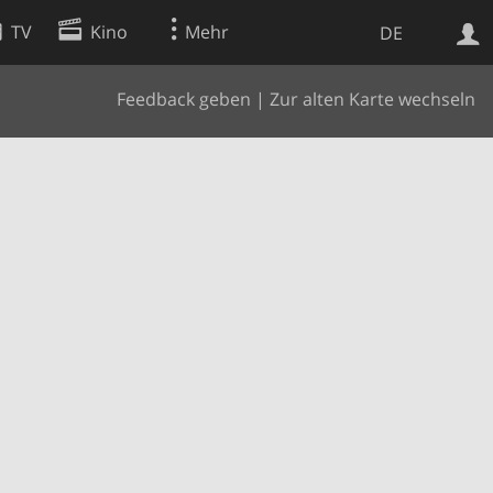
TV
Kino
Mehr
DE
Feedback geben
|
Zur alten Karte wechseln
Websuche
Apps