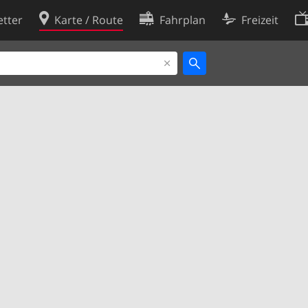
tter
Karte / Route
Fahrplan
Freizeit
Cookie-Richtlinie
ingungen
Cookie-Einstellungen
rklärung
Entwickler