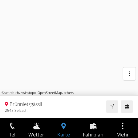
©
search.ch
,
swisstopo
,
OpenStreetMap
,
others
Brünnletzgässli
2545 Selzach
Tel
Wetter
Karte
Fahrplan
Mehr