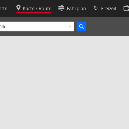
tter
Karte / Route
Fahrplan
Freizeit
Cookie-Richtlinie
ingungen
Cookie-Einstellungen
rklärung
Entwickler