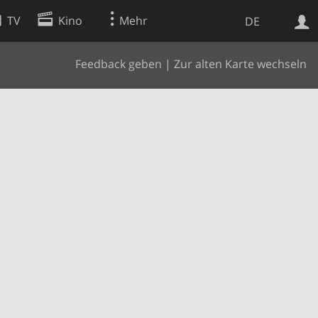
TV
Kino
Mehr
DE
Feedback geben
|
Zur alten Karte wechseln
Websuche
Apps