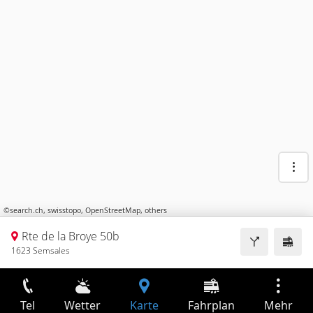
©
search.ch
,
swisstopo
,
OpenStreetMap
,
others
Rte de la Broye 50b
1623 Semsales
Tel
Wetter
Karte
Fahrplan
Mehr