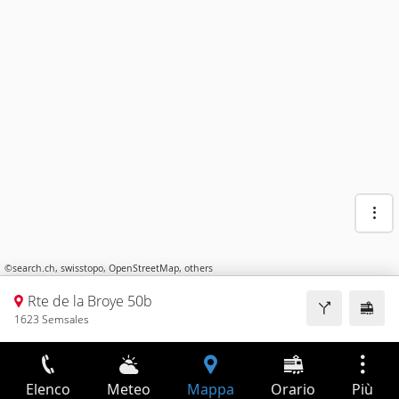
©
search.ch
,
swisstopo
,
OpenStreetMap
,
others
Rte de la Broye 50b
1623 Semsales
Elenco
Meteo
Mappa
Orario
Più