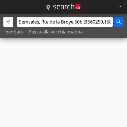
Feedback
|
Passa alla vecchia mappa